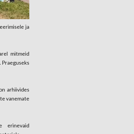
erimisele ja
arel mitmeid
s. Praeguseks
n arhiivides
sete vanemate
e erinevaid