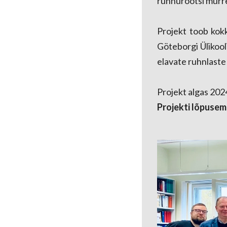
ruhnurootsi murre
Projekt toob kokk
Göteborgi Ülikooli
elavate ruhnlaste s
Projekt algas 2024
Projekti lõpusem