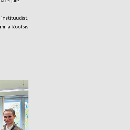
aterjale.
instituudist,
umi ja Rootsis