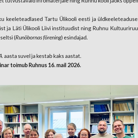
t tutvustavaid infomaterjale ning Ruhnu kooli jaoks õppem
u keeleteadlased Tartu Ülikooli eesti ja üldkeeleteaduse 
st ja Läti Ülikooli Liivi instituudist ning Ruhnu Kultuuriru
eltsi (
Runöbornas förening
) esindajad.
. aasta suvel ja kestab kaks aastat.
inar toimub Ruhnus 16. mail 2026.