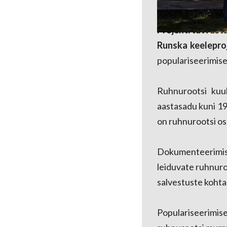
Projekti tutvust
Runska keelepro
populariseerimise
Ruhnurootsi kuu
aastasadu kuni 19
on ruhnurootsi os
Dokumenteerimise
leiduvate ruhnuro
salvestuste kohta
Populariseerimi