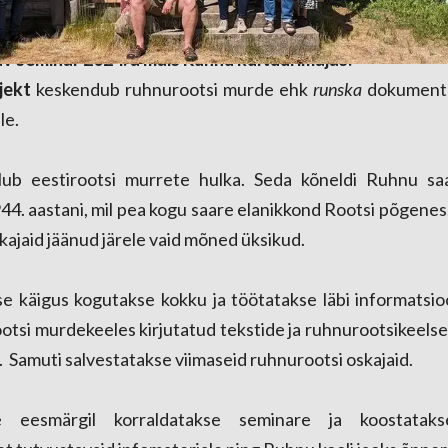
av seminar 2024. a mais Ruhnu kultuurimajas.
jekt
keskendub ruhnurootsi murde ehk
runska
dokumente
le.
lub eestirootsi murrete hulka. Seda kõneldi Ruhnu sa
44. aastani, mil pea kogu saare elanikkond Rootsi põgene
kajaid jäänud järele vaid mõned üksikud.
 käigus kogutakse kokku ja töötatakse läbi informatsioo
otsi murdekeeles kirjutatud tekstide ja ruhnurootsikeel
. Samuti salvestatakse viimaseid ruhnurootsi oskajaid.
se eesmärgil korraldatakse seminare ja koostataks