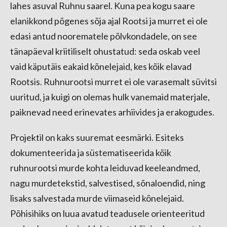
lahes asuval Ruhnu saarel. Kuna pea kogu saare
elanikkond põgenes sõja ajal Rootsi ja murret ei ole
edasi antud noorematele põlvkondadele, on see
tänapäeval kriitiliselt ohustatud: seda oskab veel
vaid käputäis eakaid kõnelejaid, kes kõik elavad
Rootsis. Ruhnurootsi murret ei ole varasemalt süvitsi
uuritud, ja kuigi on olemas hulk vanemaid materjale,
paiknevad need erinevates arhiivides ja erakogudes.
Projektil on kaks suuremat eesmärki. Esiteks
dokumenteerida ja süstematiseerida kõik
ruhnurootsi murde kohta leiduvad keeleandmed,
nagu murdetekstid, salvestised, sõnaloendid, ning
lisaks salvestada murde viimaseid kõnelejaid.
Põhisihiks on luua avatud teadusele orienteeritud