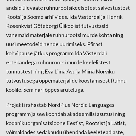
andsid ülevaate ruhnurootsikeelsetest salvestustest
Rootsi ja Soome arhiivides. Ida Västerdal ja Henrik
Rosenkvist Göteborgi Ülikoolist tutvustasid
vanemaid materjale ruhnurootsi murde kohta ning
uusi meetodeid nende uurimiseks. Pärast
kohvipause jätkus programm Ida Västerdali
ettekandega ruhnurootsi murde keelelistest
tunnustest ning Eva Liina Asu ja Miina Norviku
tutvustusega õppematerjalide koostamisest Ruhnu
koolile. Seminar lõppes aruteluga.
Projekti rahastab NordPlus Nordic Languages
programm ja see koondab akadeemilisi asutusi ning
kodanikuorganisatsioone Eestist, Rootsist ja Lätist,
võimaldades sedakaudu ühendada keeleteadlaste,