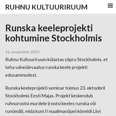
RUHNU KULTUURIRUUM
Runska keeleprojekti
kohtumine Stockholmis
16. november 2025
Ruhnu Kultuuriruum külastas sõpru Stockholmis, et
teha vaheülevaatus runska keele projekti
edusammudest.
Runska keeleprojekti seminar toimus 23. oktoobril
Stockholmis Eesti Majas. Projekt keskendub
ruhnurootsi murdele (rootsi keeles runska või
runömål), mida kuni II maailmasõjani kõneldi Liivi