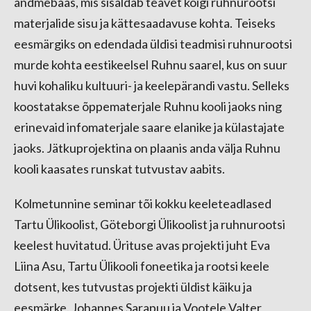
andmebaas, mis sisaldab teavet kõigi ruhnurootsi
materjalide sisu ja kättesaadavuse kohta. Teiseks
eesmärgiks on edendada üldisi teadmisi ruhnurootsi
murde kohta eestikeelsel Ruhnu saarel, kus on suur
huvi kohaliku kultuuri- ja keelepärandi vastu. Selleks
koostatakse õppematerjale Ruhnu kooli jaoks ning
erinevaid infomaterjale saare elanike ja külastajate
jaoks. Jätkuprojektina on plaanis anda välja Ruhnu
kooli kaasates runskat tutvustav aabits.
Kolmetunnine seminar tõi kokku keeleteadlased
Tartu Ülikoolist, Göteborgi Ülikoolist ja ruhnurootsi
keelest huvitatud. Ürituse avas projekti juht Eva
Liina Asu, Tartu Ülikooli foneetika ja rootsi keele
dotsent, kes tutvustas projekti üldist käiku ja
eesmärke. Johannes Sarapuu ja Vootele Valter