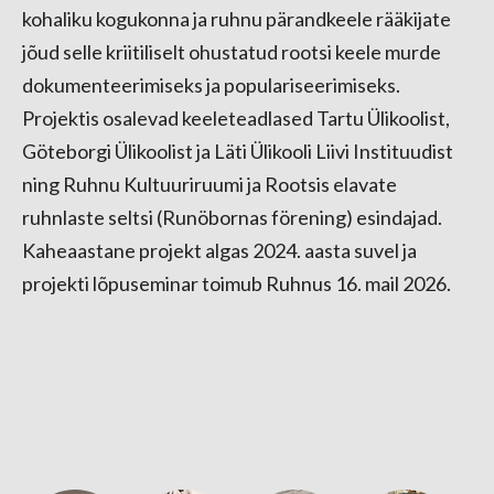
kohaliku kogukonna ja ruhnu pärandkeele rääkijate
jõud selle kriitiliselt ohustatud rootsi keele murde
dokumenteerimiseks ja populariseerimiseks.
Projektis osalevad keeleteadlased Tartu Ülikoolist,
Göteborgi Ülikoolist ja Läti Ülikooli Liivi Instituudist
ning Ruhnu Kultuuriruumi ja Rootsis elavate
ruhnlaste seltsi (Runöbornas förening) esindajad.
Kaheaastane projekt algas 2024. aasta suvel ja
projekti lõpuseminar toimub Ruhnus 16. mail 2026.